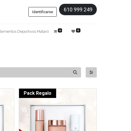
610 999 249
Identificarse
0
0
lementos Deportivos Mataró
Pack Regalo