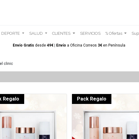
DEPORTE
SALUD
CLIENTES
SERVICIOS
% Ofertas
Sup
Envío Gratis
desde
49€
|
Envío
a Oficina Correos
3€
en
Península
l clinic
k Regalo
Pack Regalo