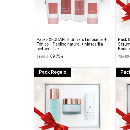
Pack EXFOLIANTE Univers Limpiador +
Pack I
Tónico + Peeling natural + Mascarilla
Serum
piel sensible
Boost
69,75
€
93,00
€
137,90
Pack Regalo
Pac