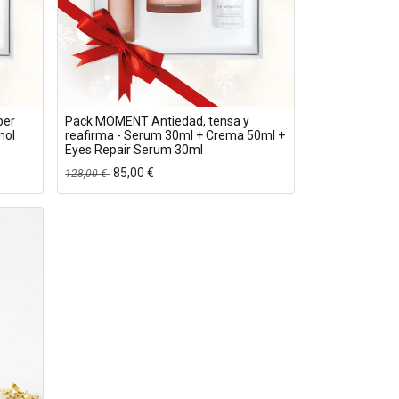
per
Pack MOMENT Antiedad, tensa y
nol
reafirma - Serum 30ml + Crema 50ml +
Eyes Repair Serum 30ml
85,00
€
128,00
€