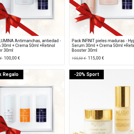
LUMINA Antimanchas, antiedad -
Pack INFINIT pieles maduras - Hy
 30ml + Crema 50ml +Retinol
Serum 30ml + Crema 50ml +Reti
er 30ml
Booster 30ml
100,00
€
115,00
€
€
155,50
€
k Regalo
-20% Sport