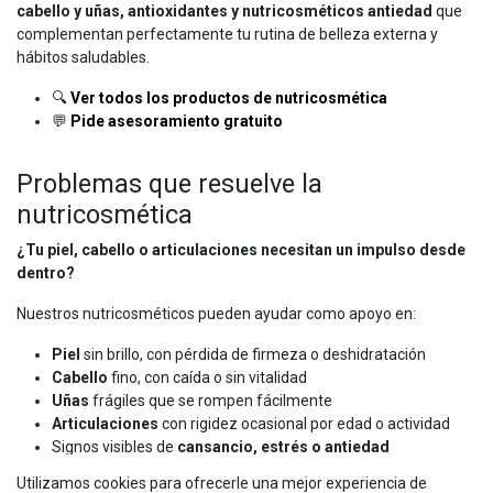
cabello y uñas, antioxidantes y nutricosméticos antiedad
que
complementan perfectamente tu rutina de belleza externa y
hábitos saludables.
🔍
Ver todos los productos de nutricosmética
💬
Pide asesoramiento gratuito
Problemas que resuelve la
nutricosmética
¿Tu piel, cabello o articulaciones necesitan un impulso desde
dentro?
Nuestros nutricosméticos pueden ayudar como apoyo en:
Piel
sin brillo, con pérdida de firmeza o deshidratación
Cabello
fino, con caída o sin vitalidad
Uñas
frágiles que se rompen fácilmente
Articulaciones
con rigidez ocasional por edad o actividad
Signos visibles de
cansancio, estrés o antiedad
Utilizamos cookies para ofrecerle una mejor experiencia de
Siempre dentro de un estilo de vida saludable y sin sustituir