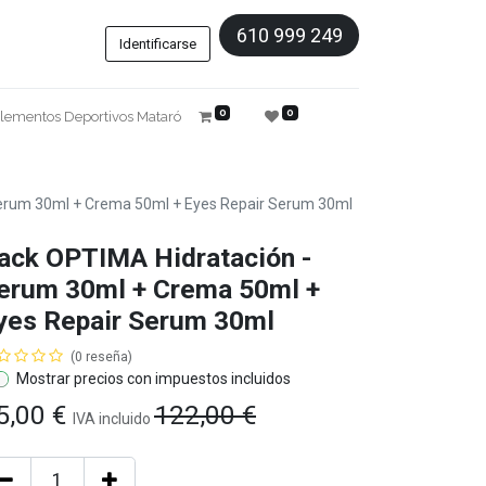
610 999 249
Identificarse
0
0
lementos Deportivos Mataró
erum 30ml + Crema 50ml + Eyes Repair Serum 30ml
ack OPTIMA Hidratación -
erum 30ml + Crema 50ml +
yes Repair Serum 30ml
(0 reseña)
Mostrar precios con impuestos incluidos
5,00
€
122,00
€
IVA
incluido