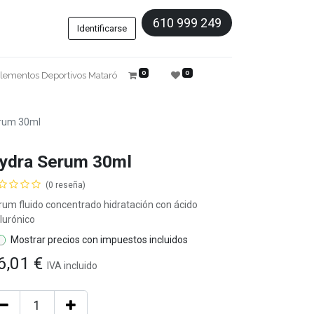
610 999 249
Identificarse
0
0
lementos Deportivos Mataró
rum 30ml
ydra Serum 30ml
(0 reseña)
rum fluido concentrado hidratación con ácido
lurónico
Mostrar precios con impuestos incluidos
6,01
€
IVA
incluido