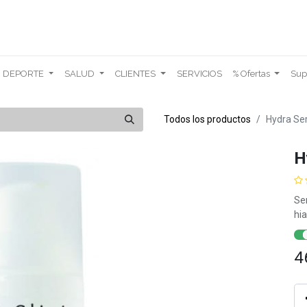
DEPORTE
SALUD
CLIENTES
SERVICIOS
% Ofertas
Sup
Todos los productos
Hydra Se
H
Se
hia
4