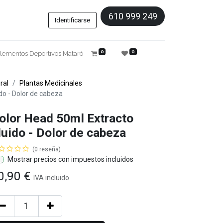
610 999 249
Identificarse
0
0
lementos Deportivos Mataró
ral
Plantas Medicinales
do - Dolor de cabeza
olor Head 50ml Extracto
luido - Dolor de cabeza
(0 reseña)
Mostrar precios con impuestos incluidos
0,90
€
IVA
incluido