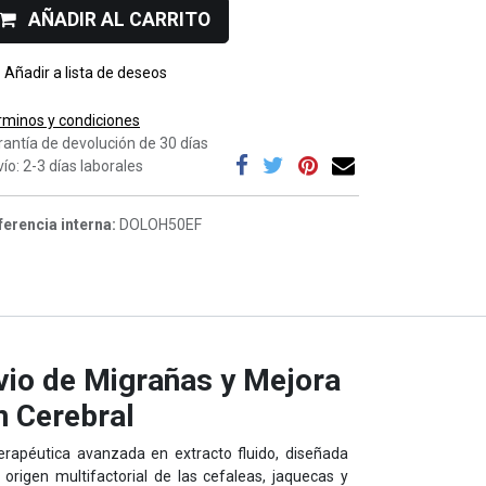
AÑADIR AL CARRITO
Añadir a lista de deseos
rminos y condiciones
rantía de devolución de 30 días
ío: 2-3 días laborales
ferencia interna:
DOLOH50EF
vio de Migrañas y Mejora
n Cerebral
erapéutica avanzada en extracto fluido, diseñada
origen multifactorial de las cefaleas, jaquecas y