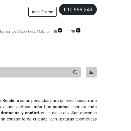
610 999 249
Identificarse
0
0
lementos Deportivos Mataró
e
Belclinic
están pensadas para quienes buscan una
a a una piel con
más luminosidad
, aspecto
más
idratación y confort
en el día a día. Son opciones
tina constante de cuidado, con texturas cosméticas