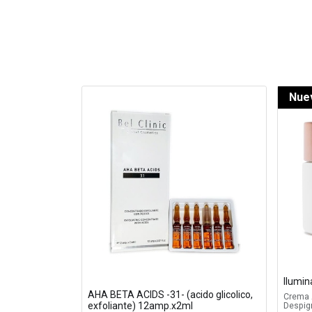
Nue
Ilumi
AHA BETA ACIDS -31- (acido glicolico,
Crema 
exfoliante) 12amp.x2ml
Despig