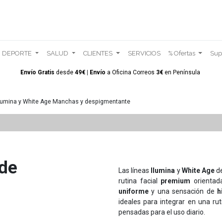
DEPORTE
SALUD
CLIENTES
SERVICIOS
% Ofertas
Sup
Envío Gratis
desde
49€
|
Envío
a Oficina Correos
3€
en
Península
lumina y White Age Manchas y despigmentante
 de
Las líneas
Ilumina
y
White Age
d
rutina facial
premium
orientad
uniforme
y una sensación de
h
ideales para integrar en una ru
pensadas para el uso diario.