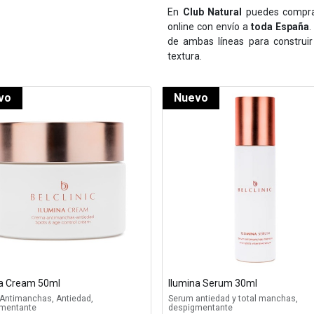
En
Club Natural
puedes compr
online con envío a
toda España
.
de ambas líneas para construir
textura.
vo
Nuevo
na Cream 50ml
Ilumina Serum 30ml
Antimanchas, Antiedad,
Serum antiedad y total manchas,
mentante
despigmentante