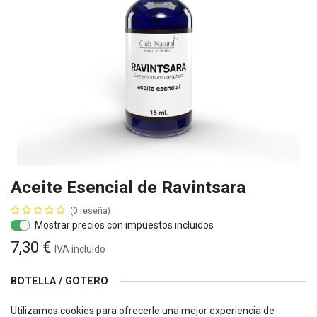
Aceite Esencial de Ravintsara
(0 reseña)
Mostrar precios con impuestos incluidos
7,30
€
IVA
incluido
BOTELLA / GOTERO
10ml
15 ml
30 ml
Utilizamos cookies para ofrecerle una mejor experiencia de